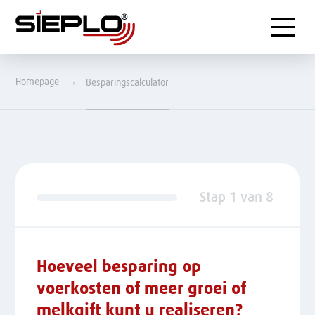
Menu
Homepage
Besparingscalculator
Stap
1
van
8
Hoeveel besparing op
voerkosten of meer groei of
melkgift kunt u realiseren?