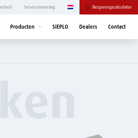
bished
Serviceaanvraag
Besparingscalculator
Producten
SIEPLO
Dealers
Contact
REDLINE
GREENLINE
Mengdoseerbak
Grasbunker
Doseerbak
FEEDR®
ken
Ruwvoerverdeler
Mengdoseerwagen
Freesbak
Menginstallaties
Instrooier
Voorraadbunker