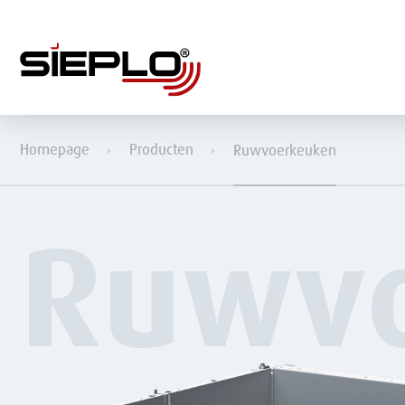
Homepage
Producten
Ruwvoerkeuken
Ruwv