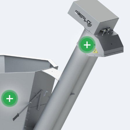
Ruwvoerkeuken