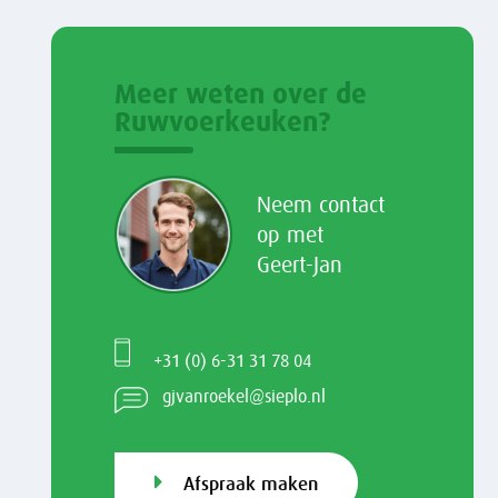
Meer weten over de
Ruwvoerkeuken?
Neem contact
op met
Geert-Jan
+31 (0) 6-31 31 78 04
gjvanroekel@sieplo.nl
Afspraak maken