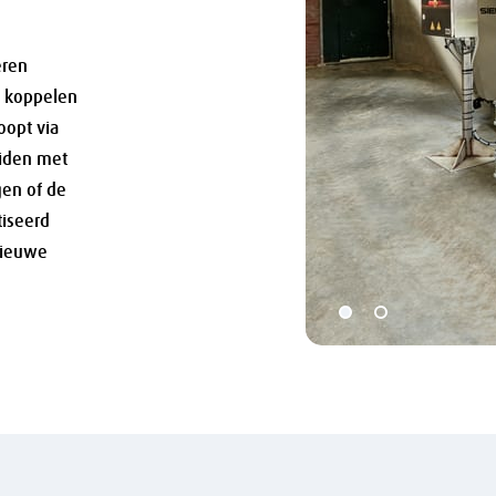
eren
ie koppelen
oopt via
eiden met
en of de
iseerd
 nieuwe