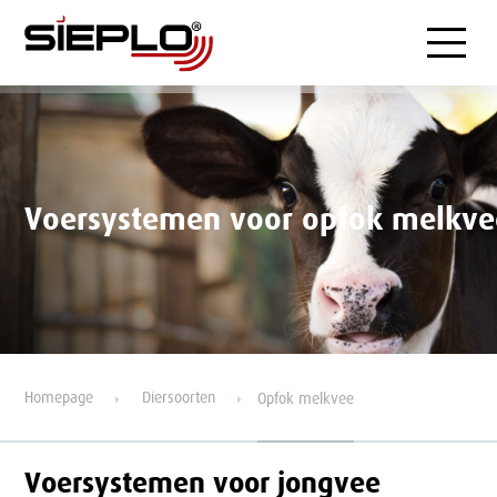
Menu
Voersystemen voor opfok melkve
Homepage
Diersoorten
Opfok melkvee
Voersystemen voor jongvee