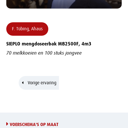
F. Tübing, Ahaus
SIEPLO mengdoseerbak MB2500F, 4m3
SI
70 melkkoeien en 100 stuks jongvee
70
"D
Vorige ervaring
Volgende ervaring
VOERSCHEMA'S OP MAAT