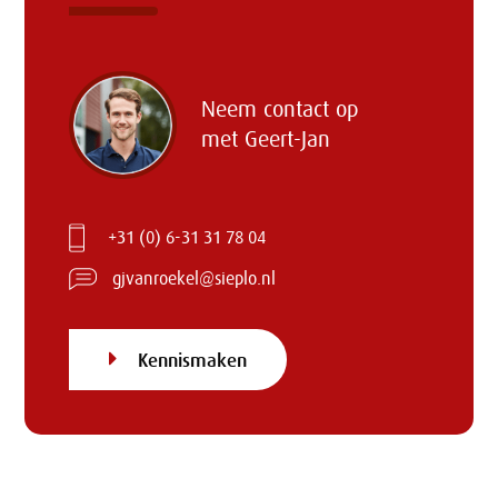
Neem contact op
met
Geert-Jan
+31 (0) 6-31 31 78 04
gjvanroekel@sieplo.nl
Kennismaken