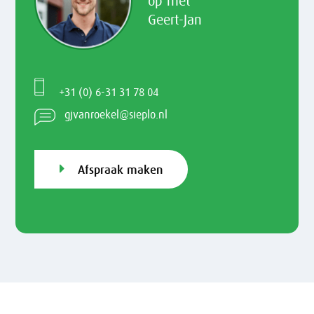
op met
Geert-Jan
+31 (0) 6-31 31 78 04
gjvanroekel@sieplo.nl
Afspraak maken