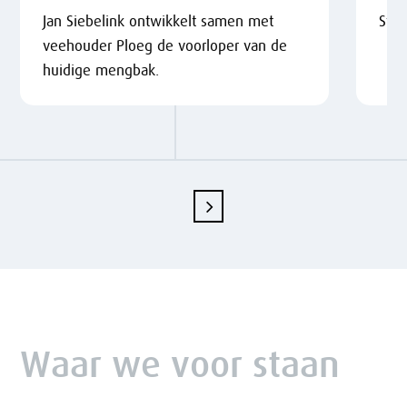
Jan Siebelink ontwikkelt samen met
Star
veehouder Ploeg de voorloper van de
huidige mengbak.
Waar we voor staan