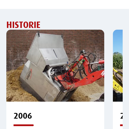
HISTORIE
2006
2