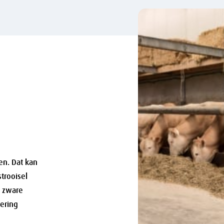
en. Dat kan
trooisel
t zware
ering