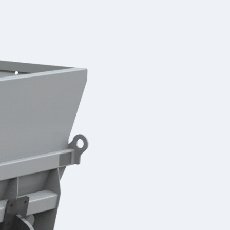
Ruwvoerkeuken