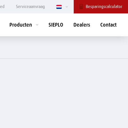
hed
Serviceaanvraag
Besparingscalculator
Producten
SIEPLO
Dealers
Contact
REDLINE
GREENLINE
Mengdoseerbak
Grasbunker
Doseerbak
FEEDR®
Ruwvoerverdeler
Mengdoseerwagen
Freesbak
Menginstallaties
Instrooier
Voorraadbunker