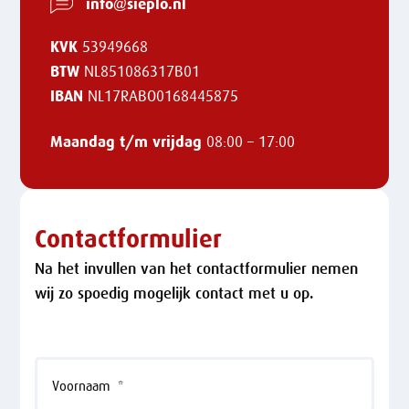
info@sieplo.nl
KVK
53949668
BTW
NL851086317B01
IBAN
NL17RABO0168445875
Maandag t/m vrijdag
08:00 – 17:00
Contactformulier
Na het invullen van het contactformulier nemen
wij zo spoedig mogelijk contact met u op.
Voornaam
*