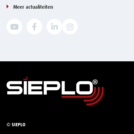
Meer actualiteiten




© SIEPLO